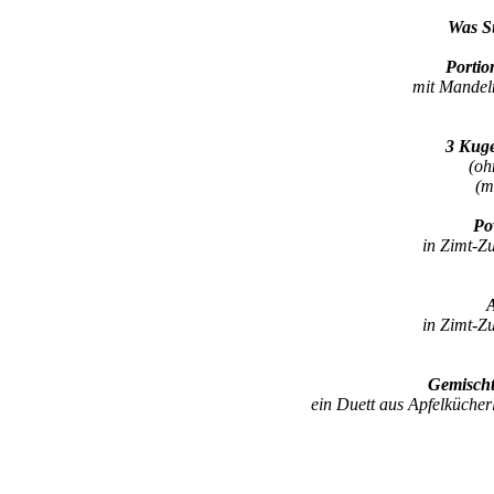
Was S
Portio
mit Mandel
3 Kuge
(oh
(m
Po
in Zimt-Z
A
in Zimt-Z
Gemischt
ein Duett aus Apfelkücher